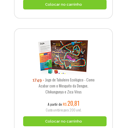
Colocar no carrinho
Jogo de Tabuleiro Ecológico - Como
1749
Acabar com o Mosquito da Dengue,
Chikungunya e Zica Vírus
20,81
A partir de
R$
Custo unitário para 200 und.
Colocar no carrinho