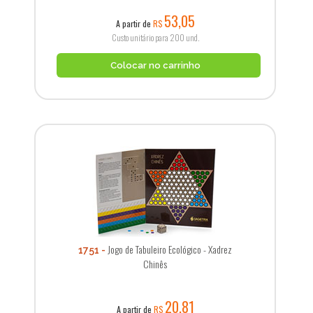
53,05
A partir de
R$
Custo unitário para 200 und.
Colocar no carrinho
Jogo de Tabuleiro Ecológico - Xadrez
1751
Chinês
20,81
A partir de
R$