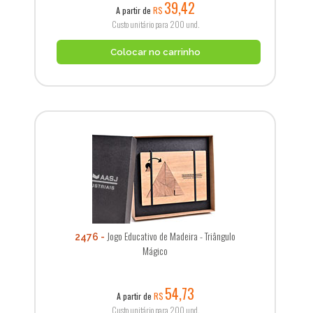
39,42
A partir de
R$
Custo unitário para 200 und.
Colocar no carrinho
Jogo Educativo de Madeira - Triângulo
2476
Mágico
54,73
A partir de
R$
Custo unitário para 200 und.