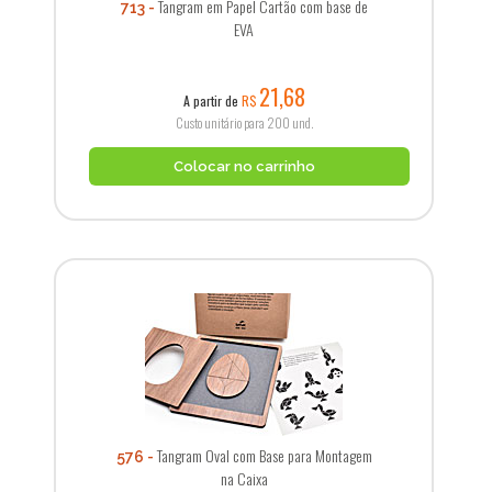
Tangram em Papel Cartão com base de
713
EVA
21,68
A partir de
R$
Custo unitário para 200 und.
Colocar no carrinho
Tangram Oval com Base para Montagem
576
na Caixa