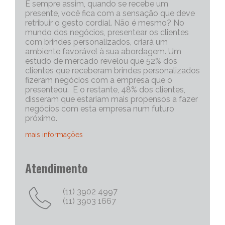
É sempre assim, quando se recebe um
presente, você fica com a sensação que deve
retribuir o gesto cordial. Não é mesmo? No
mundo dos negócios, presentear os clientes
com brindes personalizados, criará um
ambiente favorável à sua abordagem. Um
estudo de mercado revelou que 52% dos
clientes que receberam brindes personalizados
fizeram negócios com a empresa que o
presenteou. E o restante, 48% dos clientes,
disseram que estariam mais propensos a fazer
negócios com esta empresa num futuro
próximo.
mais informações
Portanto, os brindes personalizados, são muito
Atendimento
eficazes para iniciar uma conversa com um
cliente potencial. Capriche no brinde
corporativo, quanto mais exclusivo e
(11) 3902 4997
personalizado, melhor será o “quebra do gelo”,
(11) 3903 1667
e abrirá mais espaço para tratativas
comerciais.