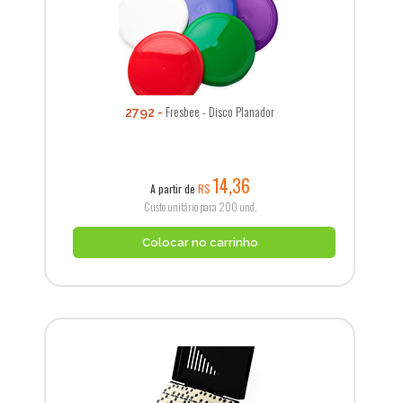
Fresbee - Disco Planador
2792
14,36
A partir de
R$
Custo unitário para 200 und.
Colocar no carrinho