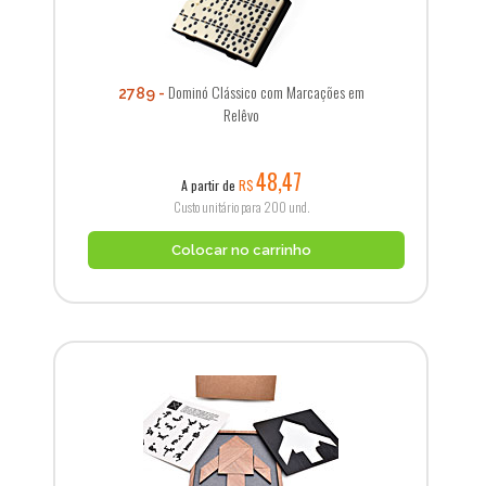
Dominó Clássico com Marcações em
2789
Relêvo
48,47
A partir de
R$
Custo unitário para 200 und.
Colocar no carrinho