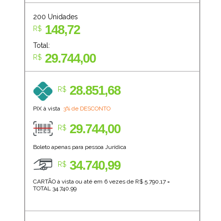
200
Unidades
148,72
R$
Total:
29.744,00
R$
28.851,68
R$
PIX à vista
3% de DESCONTO
29.744,00
R$
Boleto apenas para pessoa Jurídica
34.740,99
R$
CARTÃO à vista ou até em 6 vezes de R$
5.790,17
=
TOTAL
34.740,99