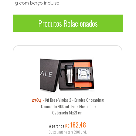
g com berço incluso.
Produtos Relacionados
Kit Boas-Vindas 2 - Brindes Onboarding
2384
- Caneca de 400 mL, Fone Bluetooth e
Caderneta 14x21 cm
182,48
A partir de
R$
Custo unitário para 200 und.