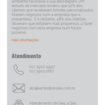
ambiente favorável à sua abordagem. Um
estudo de mercado revelou que 52% dos
clientes que receberam brindes personalizados
fizeram negócios com a empresa que o
presenteou. E o restante, 48% dos clientes,
disseram que estariam mais propensos a fazer
negócios com esta empresa num futuro
próximo.
mais informações
Portanto, os brindes personalizados, são muito
Atendimento
eficazes para iniciar uma conversa com um
cliente potencial. Capriche no brinde
corporativo, quanto mais exclusivo e
(11) 3902 4997
personalizado, melhor será o “quebra do gelo”,
(11) 3903 1667
e abrirá mais espaço para tratativas
comerciais.
Chame Mais Atenção com Brinde Corporativos
alo@remindbrindes.com.br
Personalizados Criativos
Nós todos queremos chamar a atenção para
as nossas empresas e nossas marcas e
Atendimento de Seg. a Sex.