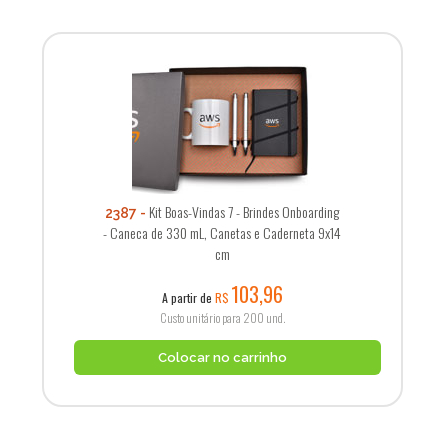
Kit Boas-Vindas 7 - Brindes Onboarding
2387
- Caneca de 330 mL, Canetas e Caderneta 9x14
cm
103,96
A partir de
R$
Custo unitário para 200 und.
Colocar no carrinho