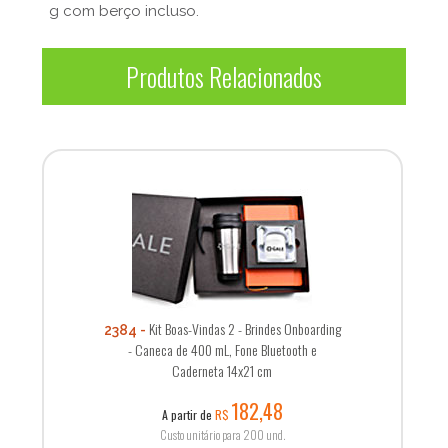
g com berço incluso.
Produtos Relacionados
Kit Boas-Vindas 2 - Brindes Onboarding
2384
- Caneca de 400 mL, Fone Bluetooth e
Caderneta 14x21 cm
182,48
A partir de
R$
Custo unitário para 200 und.