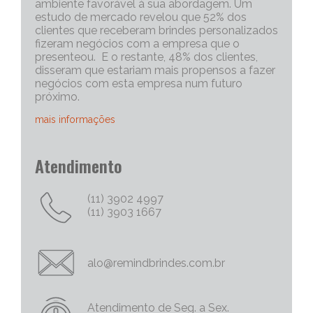
ambiente favorável à sua abordagem. Um
estudo de mercado revelou que 52% dos
clientes que receberam brindes personalizados
fizeram negócios com a empresa que o
presenteou. E o restante, 48% dos clientes,
disseram que estariam mais propensos a fazer
negócios com esta empresa num futuro
próximo.
mais informações
Portanto, os brindes personalizados, são muito
Atendimento
eficazes para iniciar uma conversa com um
cliente potencial. Capriche no brinde
corporativo, quanto mais exclusivo e
(11) 3902 4997
personalizado, melhor será o “quebra do gelo”,
(11) 3903 1667
e abrirá mais espaço para tratativas
comerciais.
Chame Mais Atenção com Brinde Corporativos
alo@remindbrindes.com.br
Personalizados Criativos
Nós todos queremos chamar a atenção para
as nossas empresas e nossas marcas e
Atendimento de Seg. a Sex.