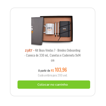
Kit Boas-Vindas 7 - Brindes Onboarding
2387
- Caneca de 330 mL, Canetas e Caderneta 9x14
cm
103,96
A partir de
R$
Custo unitário para 200 und.
Colocar no carrinho