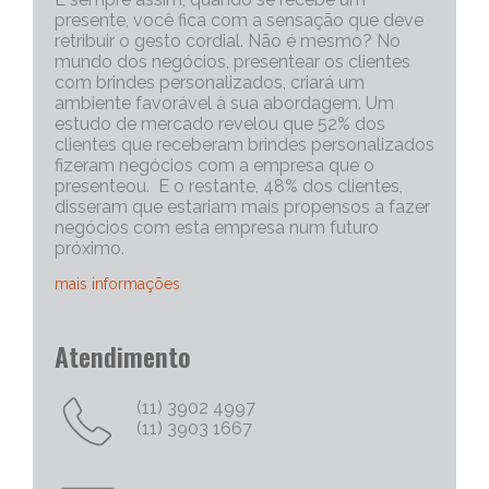
presente, você fica com a sensação que deve
retribuir o gesto cordial. Não é mesmo? No
mundo dos negócios, presentear os clientes
com brindes personalizados, criará um
ambiente favorável à sua abordagem. Um
estudo de mercado revelou que 52% dos
clientes que receberam brindes personalizados
fizeram negócios com a empresa que o
presenteou. E o restante, 48% dos clientes,
disseram que estariam mais propensos a fazer
negócios com esta empresa num futuro
próximo.
mais informações
Portanto, os brindes personalizados, são muito
Atendimento
eficazes para iniciar uma conversa com um
cliente potencial. Capriche no brinde
corporativo, quanto mais exclusivo e
(11) 3902 4997
personalizado, melhor será o “quebra do gelo”,
(11) 3903 1667
e abrirá mais espaço para tratativas
comerciais.