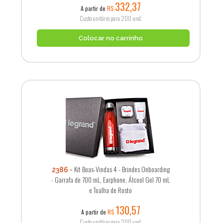
332,37
A partir de
R$
Custo unitário para 200 und.
Colocar no carrinho
Kit Boas-Vindas 4 - Brindes Onboarding
2386
- Garrafa de 700 mL, Earphone, Álcool Gel 70 mL
e Toalha de Rosto
130,57
A partir de
R$
Custo unitário para 200 und.