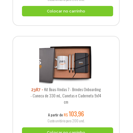
Colocar no carrinho
Kit Boas-Vindas 7 - Brindes Onboarding
2387
- Caneca de 330 mL, Canetas e Caderneta 9x14
cm
103,96
A partir de
R$
Custo unitário para 200 und.
Colocar no carrinho