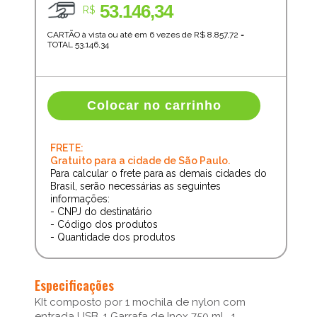
53.146,34
R$
CARTÃO à vista ou até em 6 vezes de R$
8.857,72
=
TOTAL
53.146,34
Colocar no carrinho
FRETE:
Gratuito para a cidade de São Paulo.
Para calcular o frete para as demais cidades do
Brasil, serão necessárias as seguintes
informações:
- CNPJ do destinatário
- Código dos produtos
- Quantidade dos produtos
Especificações
KIt composto por 1 mochila de nylon com
entrada USB, 1 Garrafa de Inox 750 mL, 1